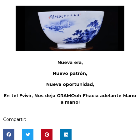
Nueva era
,
Nuevo patrón,
Nueva oportunidad,
En
t
él
F
vivir,
Nos deja
GRAMO
oh
F
hacia adelante
Mano
a mano
!
Compartir: