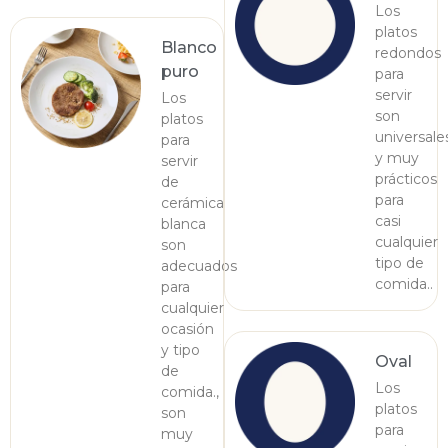
Los
platos
Blanco
redondos
puro
para
servir
Los
son
platos
universale
para
y muy
servir
prácticos
de
para
cerámica
casi
blanca
cualquier
son
tipo de
adecuados
comida..
para
cualquier
ocasión
y tipo
Oval
de
Los
comida.,
platos
son
para
muy