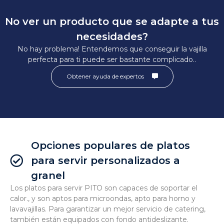
No ver un producto que se adapte a tus
necesidades?
No hay problema! Entendemos que conseguir la vajilla
perfecta para ti puede ser bastante complicado..
Obtener ayuda de expertos
Opciones populares de platos
para servir personalizados a
granel
Los platos para servir PITO son capaces de soportar el
calor., y son aptos para microondas, apto para horno y
lavavajillas. Para garantizar un mejor servicio de catering,
también están equipados con fondo antideslizante.