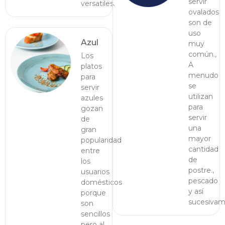
servir
versatiles.
ovalados
son de
uso
Azul
muy
común.,
Los
A
platos
menudo
para
se
servir
utilizan
azules
para
gozan
servir
de
una
gran
mayor
popularidad
cantidad
entre
de
los
postre.,
usuarios
pescado
domésticos
y así
porque
sucesivam
son
sencillos
pero al