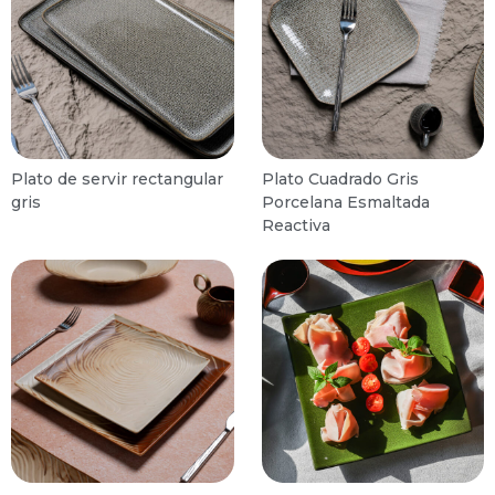
Plato de servir rectangular
Plato Cuadrado Gris
gris
Porcelana Esmaltada
Reactiva