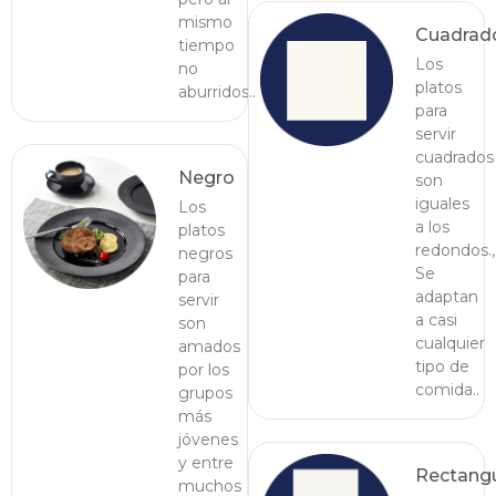
mismo
Cuadrad
tiempo
Los
no
platos
aburridos..
para
servir
cuadrados
Negro
son
iguales
Los
a los
platos
redondos.,
negros
Se
para
adaptan
servir
a casi
son
cualquier
amados
tipo de
por los
comida..
grupos
más
jóvenes
y entre
Rectangu
muchos