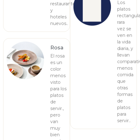
Los
restaurantes
platos
y
rectangul
hoteles
rara
nuevos..
vez se
ven en
la vida
Rosa
diaria, y
llevan
El rosa
comparat
es un
menos
color
comida
menos
que
visto
otras
para los
formas
platos
de
de
platos
servir.,
para
pero
servir..
van
muy
bien