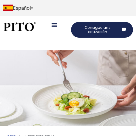
Español
Consigue una
cotización
Hogar
>
Platos para servir