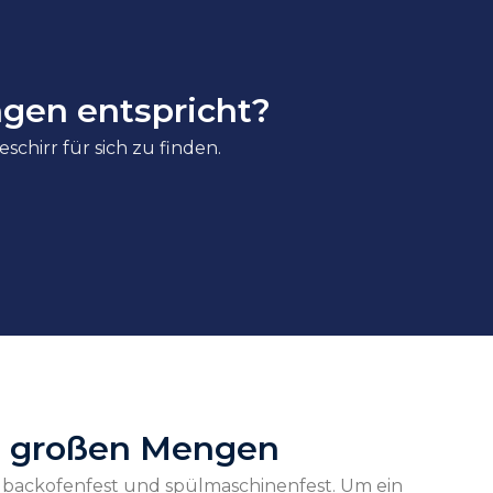
ngen entspricht?
schirr für sich zu finden.
 in großen Mengen
t, backofenfest und spülmaschinenfest. Um ein