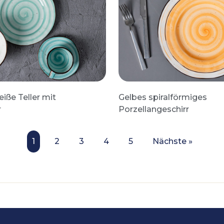
iße Teller mit
Gelbes spiralförmiges
r
Porzellangeschirr
1
2
3
4
5
Nächste »