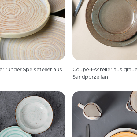
er runder Speiseteller aus
Coupé-Essteller aus gra
Sandporzellan