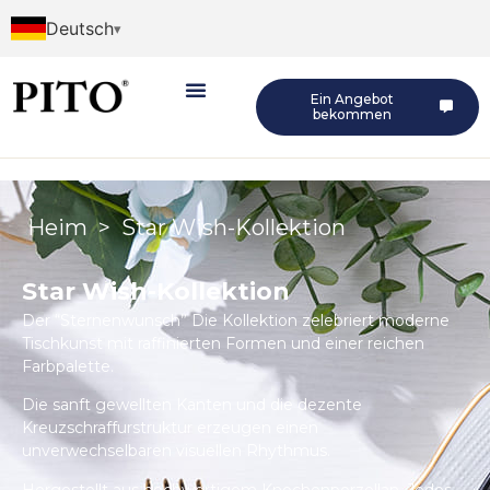
Deutsch
Ein Angebot
bekommen
Heim
>
Star Wish-Kollektion
Star Wish-Kollektion
Der “Sternenwunsch” Die Kollektion zelebriert moderne
Tischkunst mit raffinierten Formen und einer reichen
Farbpalette.
Die sanft gewellten Kanten und die dezente
Kreuzschraffurstruktur erzeugen einen
unverwechselbaren visuellen Rhythmus.
Hergestellt aus hochwertigem Knochenporzellan, Jedes