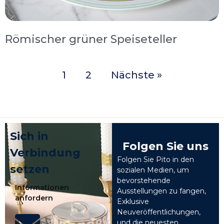
Römischer grüner Speiseteller
1
2
Nächste »
Sich in
Folgen Sie uns
Verbindung
Folgen Sie Pito in den
setzen
sozialen Medien, um
bevorstehende
Informationen
Ausstellungen zu fangen,
anfordern
Exklusive
Neuveröffentlichungen,
und die neuesten