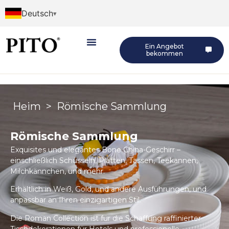
Deutsch
Ein Angebot
bekommen
Heim
>
Römische Sammlung
Römische Sammlung
Exquisites und elegantes Bone China-Geschirr –
einschließlich Schüsseln, Platten, Tassen, Teekannen,
Milchkännchen, und mehr.
Erhältlich in Weiß, Gold, und andere Ausführungen, und
anpassbar an Ihren einzigartigen Stil.
Die Roman Collection ist für die Schaffung raffinierter
Tischdekorationen für Hotels und professionelle