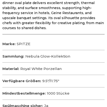
dinner oval plate delivers excellent strength
,
thermal
stability
,
and surface smoothness
,
supporting high-
frequency service in hotels
, Geine Restaurants,
and
upscale banquet settings
.
Its oval silhouette provides
chefs with greater flexibility for creative plating
,
from main
courses to shared dishes
.
Marke:
SPITZE
Sammlung:
Nebula Glow-Kollektion
Material:
Royal White Porzellan
Verfügbare Größen:
9.5
″/11.75″
Mindestbestellmenge:
1000 Stücke
Spülmaschine sicher:
Ja