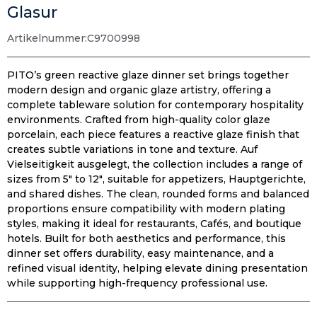
Glasur
Artikelnummer:
C9700998
PITO’s green reactive glaze dinner set brings together
modern design and organic glaze artistry
,
offering a
complete tableware solution for contemporary hospitality
environments
.
Crafted from high-quality color glaze
porcelain
,
each piece features a reactive glaze finish that
creates subtle variations in tone and texture
. Auf
Vielseitigkeit ausgelegt,
the collection includes a range of
sizes from 5″ to 12″
,
suitable for appetizers
, Hauptgerichte,
and shared dishes
.
The clean
,
rounded forms and balanced
proportions ensure compatibility with modern plating
styles
,
making it ideal for restaurants
, Cafés,
and boutique
hotels
.
Built for both aesthetics and performance
,
this
dinner set offers durability
,
easy maintenance
,
and a
refined visual identity
,
helping elevate dining presentation
while supporting high-frequency professional use
.