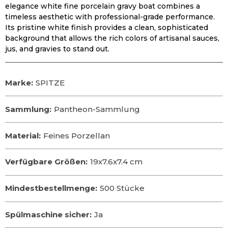
elegance white fine porcelain gravy boat combines a
timeless aesthetic with professional-grade performance
.
Its pristine white finish provides a clean
,
sophisticated
background that allows the rich colors of artisanal sauces
,
jus
,
and gravies to stand out
.
Marke:
SPITZE
Sammlung:
Pantheon-Sammlung
Material:
Feines Porzellan
Verfügbare Größen:
19
x7.6x7.4 cm
Mindestbestellmenge:
500 Stücke
Spülmaschine sicher:
Ja