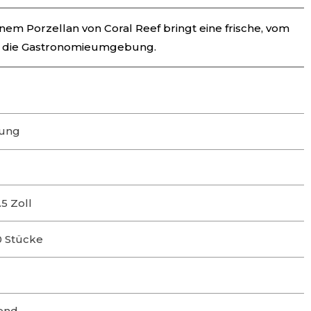
inem Porzellan von Coral Reef bringt eine frische, vom
 in die Gastronomieumgebung.
lung
.5 Zoll
0 Stücke
end