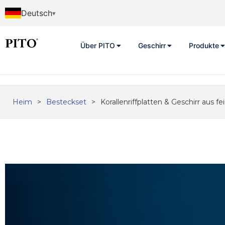
Deutsch
Über PITO
Geschirr
Produkte
Heim
>
Besteckset
>
Korallenriffplatten & Geschirr aus f