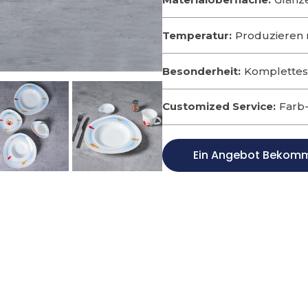
Temperatur:
Produzieren 
Besonderheit:
Komplettes 
Customized Service:
Farb
Ein Angebot Bekom