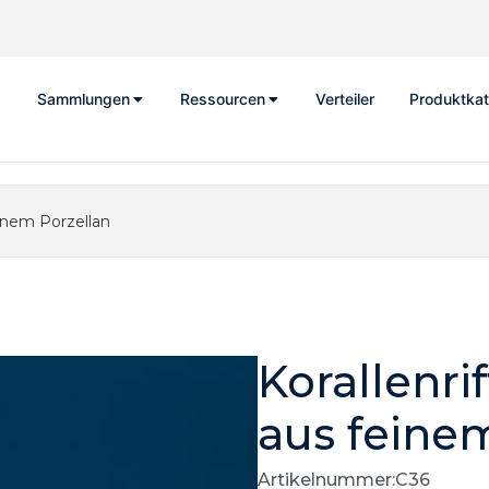
Sammlungen
Ressourcen
Verteiler
Produktkat
einem Porzellan
Korallenri
aus feine
Artikelnummer:C36