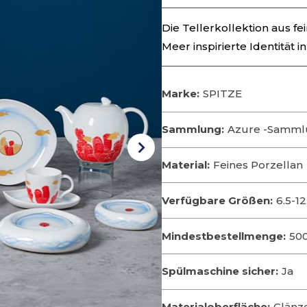
Die Tellerkollektion aus fe
Meer inspirierte Identität
Marke:
SPITZE
Sammlung:
Azure -Samm
Material:
Feines Porzellan
Verfügbare Größen:
6.5-12
Mindestbestellmenge:
50
Spülmaschine sicher:
Ja
Materialoberfläche:
Glänz