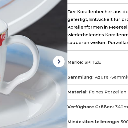
Der Korallenbecher aus der
gefertigt, Entwickelt für 
Korallenformen in Meeresla
wiederholendes Korallenmo
sauberen weißen Porzellan
Marke:
SPITZE
Sammlung:
Azure -Samm
Material:
Feines Porzellan
Verfügbare Größen:
340m
Mindestbestellmenge:
50