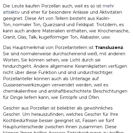
Die Leute kaufen Porzellan auch, weil es so ist
mehr
attraktiv
und eher für besondere Anlässe und Aktivitäten
geeignet. Diese Art von Tellern besteht aus Kaolin-
Ton, normaler Ton, Quarzsand und Feldspat. Trotzdem, es
kann auch andere Materialien enthalten, wie Knochenasche,
Granit, Glas, Talk, kugelförmiger Ton, Alabaster, usw.
Das Hauptmerkmal von Porzellantellern ist
Transluzenz
.
Sie sind normalerweise durchscheinend weiß, mit anderen
Worten, Sie können sehen, wie Licht durch sie
hindurchgeht. Andere allgemeine Keramikplatten verfügen
nicht über diese Funktion und sind undurchsichtiger.
Porzellanteller können auch als Unterlage auf
Gusseisenwerkzeugen verwendet werden, weil es
chemikalienfreie und antihaftbeschichtete Beschichtungen
für Dinge liefern kann, wie Eintöpfe und Öfen.
Geschirr aus Porzellan ist beliebter als gewöhnliches
Geschirr. Um herauszufinden, welches Geschirr für Ihre
Kochbedürfnisse besser geeignet ist, Fassen wir fünf
Hauptunterschiede zwischen ihnen zusammen. Diese
können Ihnen helfen, bessere Entscheidungen zu treffen.