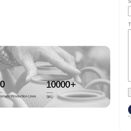
S
T
*