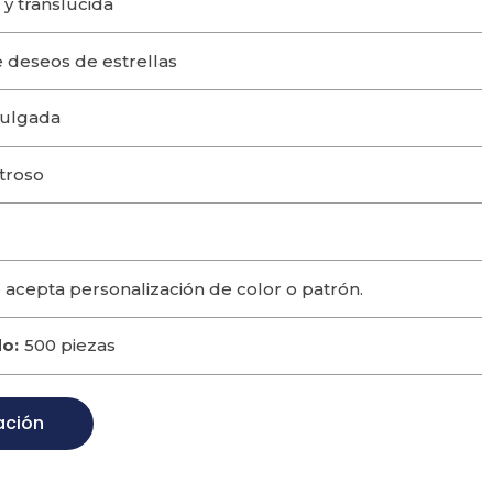
y translúcida
 deseos de estrellas
pulgada
troso
 acepta personalización de color o patrón.
o:
500 piezas
ación