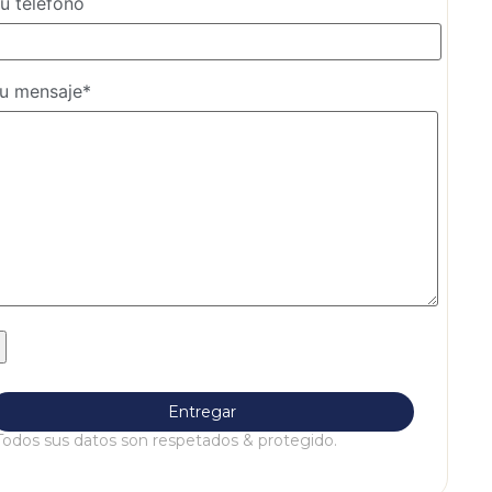
u teléfono
u mensaje*
Todos sus datos son respetados & protegido.