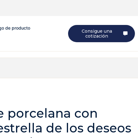
go de producto
Consigue una
cotización
e porcelana con
strella de los deseos