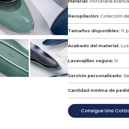
Material:
Porcelana blanca 
Recopilación:
Colección de
Tamaños disponibles:
11 
Acabado del material:
Lus
Lavavajillas segura:
Sí
Servicio personalizado:
Se
Cantidad mínima de pedid
Consigue Una Cotiz