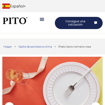
Español
Consigue una
cotización
Hogar
>
Vajilla de porcelana china
>
Plato llano romano rosa