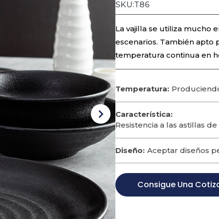
SKU:T86
La vajilla se utiliza mucho 
escenarios. También apto pa
temperatura continua en ho
Temperatura:
Produciendo
Característica:
Resistencia a las astillas de
Diseño:
Aceptar diseños p
Consigue Una Cotiz