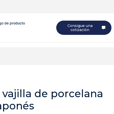
go de producto
Consigue una
cotización
vajilla de porcelana
japonés