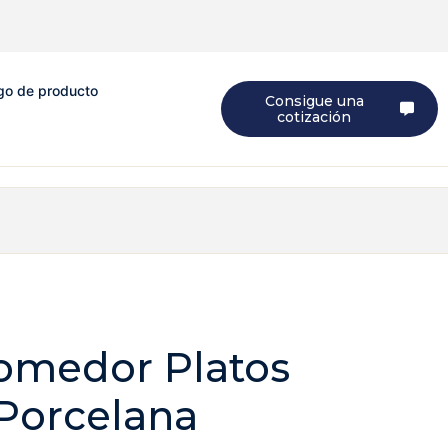
go de producto
Consigue una
cotización
omedor Platos
Porcelana