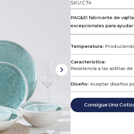
SKU:C74
PAG&El fabricante de vajill
excepcionales para ayudar
Temperatura:
Produciendo
Característica:
Resistencia a las astillas de
Diseño:
Aceptar diseños p
Consigue Una Cotiz