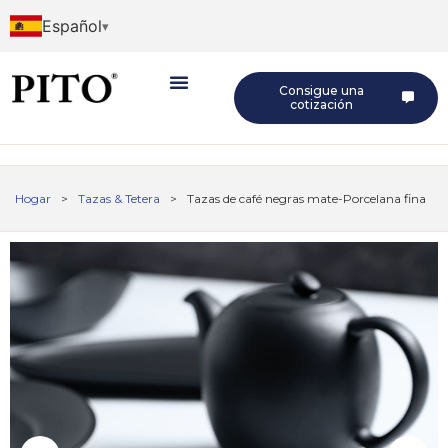
Español
Consigue una
cotización
Hogar
>
Tazas & Tetera
>
Tazas de café negras mate-Porcelana fina