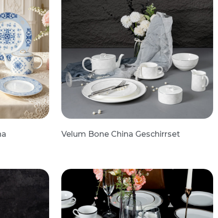
na
Velum Bone China Geschirrset