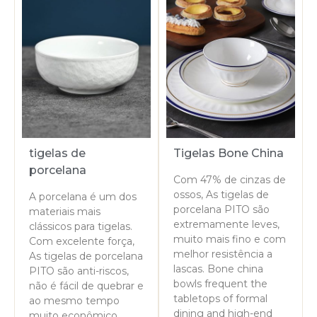
tigelas de
Tigelas Bone China
porcelana
Com 47% de cinzas de
ossos, As tigelas de
A porcelana é um dos
porcelana PITO são
materiais mais
extremamente leves,
clássicos para tigelas.
muito mais fino e com
Com excelente força,
melhor resistência a
As tigelas de porcelana
lascas.
Bone china
PITO são anti-riscos,
bowls frequent the
não é fácil de quebrar e
tabletops of formal
ao mesmo tempo
dining and high-end
muito econômico.