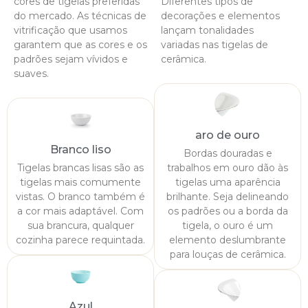
cores de tigelas preferidas
Diferentes tipos de
do mercado. As técnicas de
decorações e elementos
vitrificação que usamos
lançam tonalidades
garantem que as cores e os
variadas nas tigelas de
padrões sejam vívidos e
cerâmica.
suaves.
aro de ouro
Branco liso
Bordas douradas e
Tigelas brancas lisas são as
trabalhos em ouro dão às
tigelas mais comumente
tigelas uma aparência
vistas. O branco também é
brilhante. Seja delineando
a cor mais adaptável. Com
os padrões ou a borda da
sua brancura, qualquer
tigela, o ouro é um
cozinha parece requintada.
elemento deslumbrante
para louças de cerâmica.
Azul