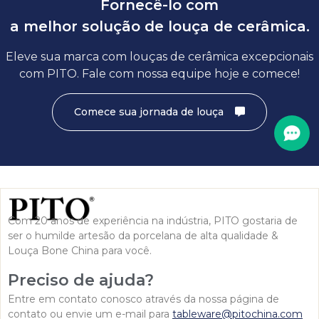
Fornecê-lo com
a melhor solução de louça de cerâmica.
Eleve sua marca com louças de cerâmica excepcionais
com PITO. Fale com nossa equipe hoje e comece!
Comece sua jornada de louça
Com 20 anos de experiência na indústria, PITO gostaria de
ser o humilde artesão da porcelana de alta qualidade &
Louça Bone China para você.
Preciso de ajuda?
Entre em contato conosco através da nossa página de
contato ou envie um e-mail para
tableware@pitochina.com