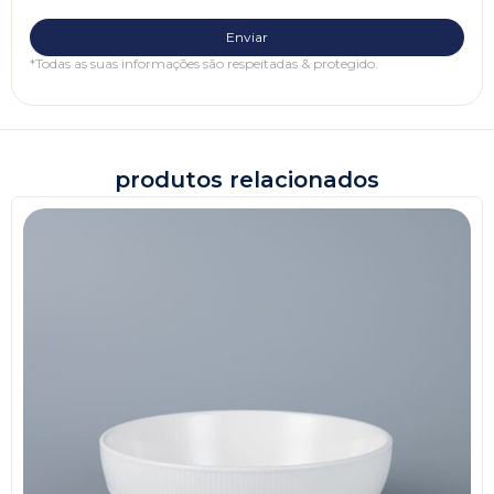
*Todas as suas informações são respeitadas & protegido.
produtos relacionados