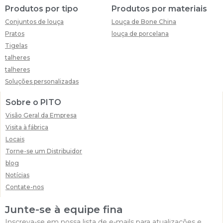
Produtos por tipo
Produtos por materiais
Conjuntos de louça
Louça de Bone China
Pratos
louça de porcelana
Tigelas
talheres
talheres
Soluções personalizadas
Sobre o PITO
Visão Geral da Empresa
Visita à fábrica
Locais
Torne-se um Distribuidor
blog
Notícias
Contate-nos
Junte-se à equipe fina
Inscreva-se em nossa lista de e-mails para atualizações e