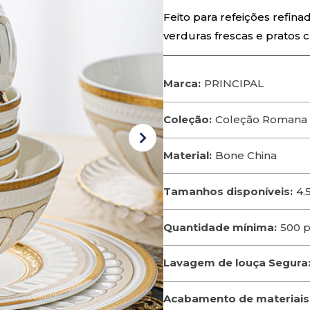
Feito para refeições refina
verduras frescas e pratos c
Marca:
PRINCIPAL
Coleção:
Coleção Romana
Material:
Bone China
Tamanhos disponíveis:
4.
Quantidade mínima:
500 
Lavagem de louça Segura
Acabamento de materiais