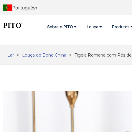
Português
Sobre o PITO
Louça
Produtos
Lar
>
Louça de Bone China
>
Tigela Romana com Pés de