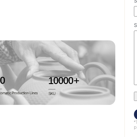
S
S
*
p