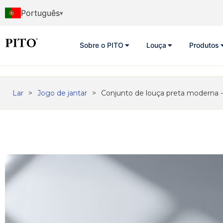
Português
Sobre o PITO
Louça
Produtos
Lar
>
Jogo de jantar
>
Conjunto de louça preta moderna -