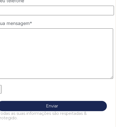
eu telefone
ua mensagem*
Todas as suas informações são respeitadas &
rotegido.