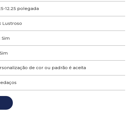
25-12.25 polegada
:
Lustroso
:
Sim
Sim
rsonalização de cor ou padrão é aceita
pedaços
o