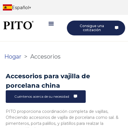
Español
Consigue una
cotización
Hogar
>
Accesorios
Accesorios para vajilla de
porcelana china
Cuéntenos acerca de su necesidad
PITO proporciona coordinación completa de vajillas,
Ofreciendo accesorios de vajilla de porcelana como sal. &
pimenteros, porta palillos, y platillos para realzar la